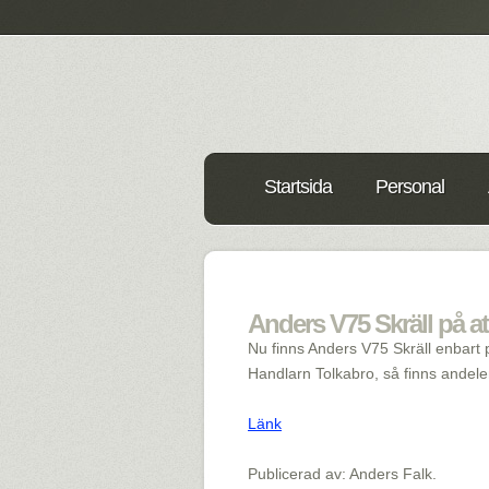
Startsida
Personal
Anders V75 Skräll på at
Nu finns Anders V75 Skräll enbart p
Handlarn Tolkabro, så finns andelen 
Länk
Publicerad av: Anders Falk.