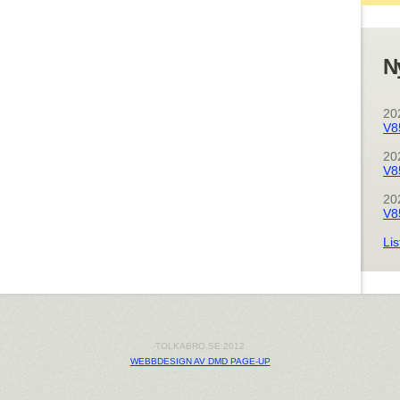
N
20
V8
20
V8
20
V8
Lis
TOLKABRO.SE 2012
WEBBDESIGN AV DMD PAGE-UP