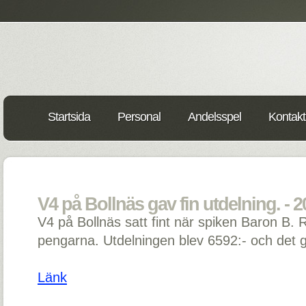
Startsida
Personal
Andelsspel
Kontakt
V4 på Bollnäs gav fin utdelning. - 
V4 på Bollnäs satt fint när spiken Baron B. R
pengarna. Utdelningen blev 6592:- och det g
Länk