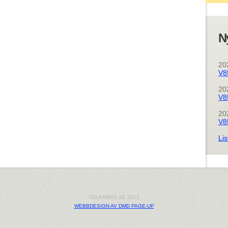
N
20
V8
20
V8
20
V8
Lis
TOLKABRO.SE 2012
WEBBDESIGN AV DMD PAGE-UP