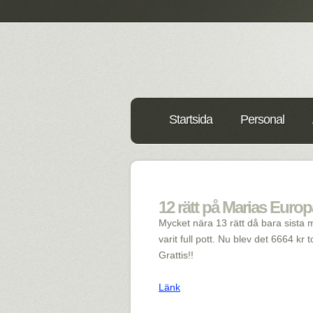
Startsida
Personal
12 rätt på Marias Europ
Mycket nära 13 rätt då bara sista 
varit full pott. Nu blev det 6664 kr 
Grattis!!
Länk