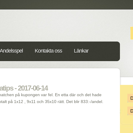
Andelsspel
Kontakta oss
Länkar
atips - 2017-06-14
matchen på kupongen var fel. En etta där och det hade
totalt på 1x12 , 9x11 och 35x10 rätt. Det blir 833:-/andel.