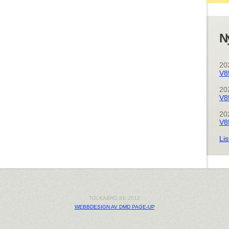
N
20
V8
20
V8
20
V8
Lis
TOLKABRO.SE 2012
WEBBDESIGN AV DMD PAGE-UP