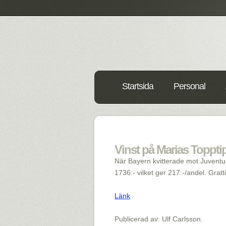
Startsida
Personal
Vinst på Marias Topptip
När Bayern kvitterade mot Juventus
1736:- vilket ger 217:-/andel. Gratti
Länk
Publicerad av: Ulf Carlsson.