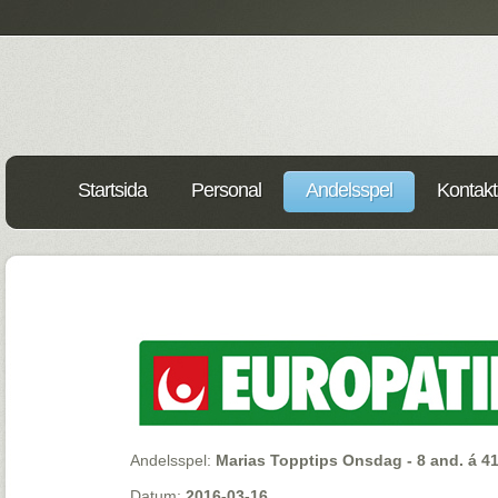
Startsida
Personal
Andelsspel
Kontakt
Andelsspel:
Marias Topptips Onsdag - 8 and. á 41
Datum:
2016-03-16