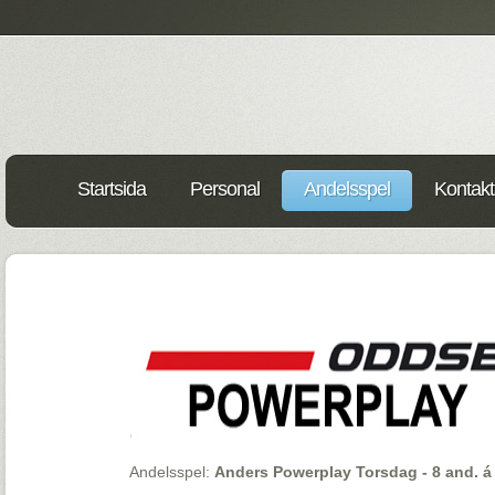
Startsida
Personal
Andelsspel
Kontakt
Andelsspel:
Anders Powerplay Torsdag - 8 and. á 