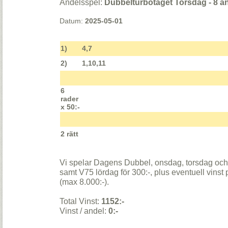
Andelsspel:
Dubbelturbotåget Torsdag - 8 an
Datum:
2025-05-01
1)
4,7
2)
1,10,11
6
rader
x 50:-
2 rätt
Vi spelar Dagens Dubbel, onsdag, torsdag och 
samt V75 lördag för 300:-, plus eventuell vin
(max 8.000:-).
Total Vinst:
1152:-
Vinst / andel:
0:-