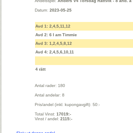
Andelsspel:
Anders V4 Torsdag Rättvik - 8 and. á 
Datum:
2023-05-25
Avd 1: 2,4,5,11,12
Avd 2: 6 I am Timmie
Avd 3: 1,2,4,5,8,12
Avd 4: 2,4,5,6,10,11
4 rätt
Antal rader: 180
Antal andelar: 8
Pris/andel (inkl. kupongavgift): 50:-
Total Vinst:
17019:-
Vinst / andel:
2115:-