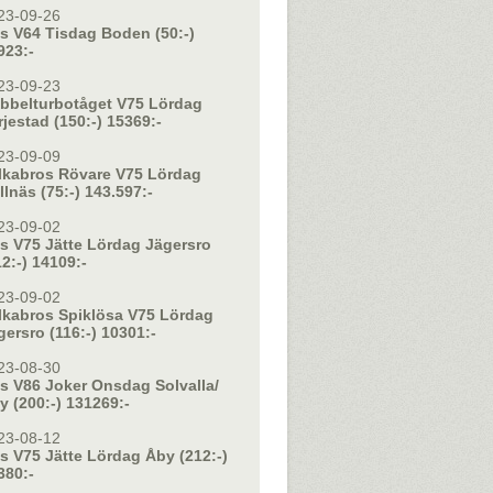
23-09-26
fs V64 Tisdag Boden (50:-)
923:-
23-09-23
bbelturbotåget V75 Lördag
rjestad (150:-) 15369:-
23-09-09
lkabros Rövare V75 Lördag
llnäs (75:-) 143.597:-
23-09-02
fs V75 Jätte Lördag Jägersro
12:-) 14109:-
23-09-02
lkabros Spiklösa V75 Lördag
gersro (116:-) 10301:-
23-08-30
fs V86 Joker Onsdag Solvalla/
y (200:-) 131269:-
23-08-12
fs V75 Jätte Lördag Åby (212:-)
380:-