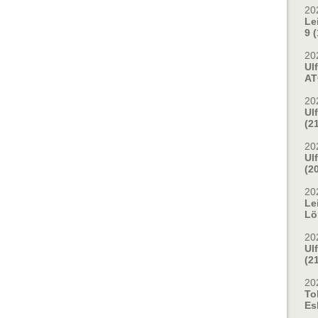
20
Le
9 
20
Ul
AT
20
Ul
(2
20
Ul
(2
20
Le
Lö
20
Ul
(2
20
To
Es