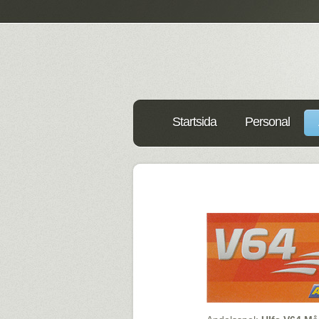
Startsida
Personal