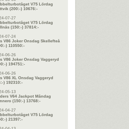
bbelturbotåget V75 Lördag
ttvik (200:-) 10676:-
24-07-27
bbelturbotåget V75 Lördag
llnäs (150:-) 37814:-
24-07-24
fs V86 Joker Onsdag Skellefteå
00:-) 110550:-
24-06-26
fs V86 Joker Onsdag Vaggeryd
00:-) 194751:-
24-06-26
fs V86 XL Onsdag Vaggeryd
6:-) 192310:-
24-05-13
ders V64 Jackpot Måndag
nnero (150:-) 13768:-
24-04-27
bbelturbotåget V75 Lördag
50:-) 21397:-
24-04-13