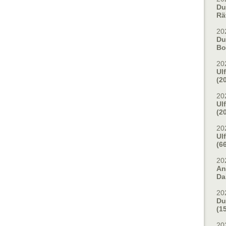
Du
Rä
20
Du
Bo
20
Ul
(2
20
Ul
(2
20
Ul
(6
20
An
Da
20
Du
(1
20