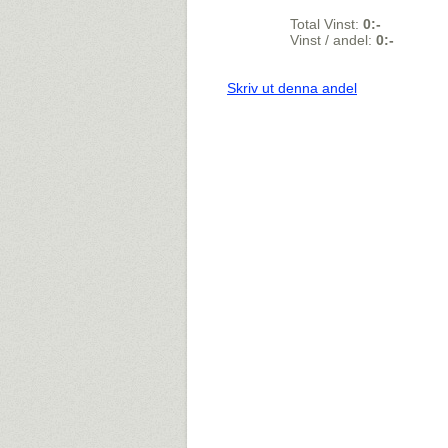
Total Vinst:
0:-
Vinst / andel:
0:-
Skriv ut denna andel