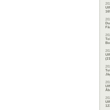
20
Ul
16
20
Du
Fä
20
To
Bo
20
Ul
(2
20
To
Jä
20
Ul
Åb
20
Ul
12