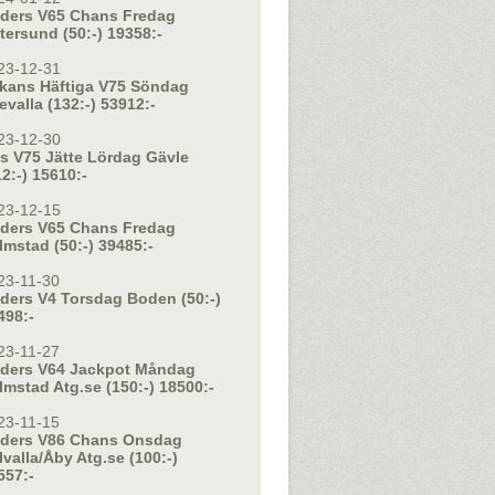
ders V65 Chans Fredag
tersund (50:-) 19358:-
23-12-31
kans Häftiga V75 Söndag
evalla (132:-) 53912:-
23-12-30
fs V75 Jätte Lördag Gävle
12:-) 15610:-
23-12-15
ders V65 Chans Fredag
lmstad (50:-) 39485:-
23-11-30
ders V4 Torsdag Boden (50:-)
498:-
23-11-27
ders V64 Jackpot Måndag
lmstad Atg.se (150:-) 18500:-
23-11-15
ders V86 Chans Onsdag
lvalla/Åby Atg.se (100:-)
557:-