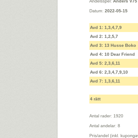
Andelsspel:
Anders V75 
Datum:
2022-05-15
Avd 1: 1,3,4,7,9
Avd 2: 1,2,5,7
Avd 3: 13 Husse Boko
Avd 4: 10 Dear Friend
Avd 5: 2,3,6,11
Avd 6: 2,3,4,7,9,10
Avd 7: 1,3,6,11
4 rätt
Antal rader: 1920
Antal andelar: 8
Pris/andel (inkl. kupongav