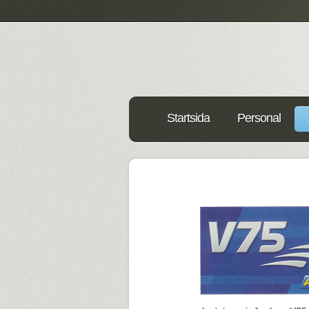
Startsida
Personal