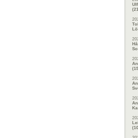
Ul
(2
20
To
Lö
20
Hå
So
20
An
(1
20
An
Sv
20
An
Ka
20
Le
(1
20