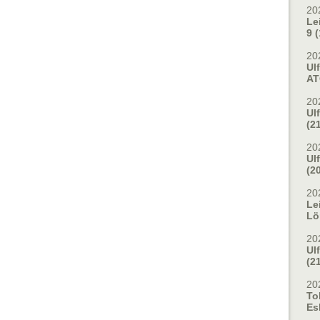
20
Le
9 
20
Ul
AT
20
Ul
(2
20
Ul
(2
20
Le
Lö
20
Ul
(2
20
To
Es