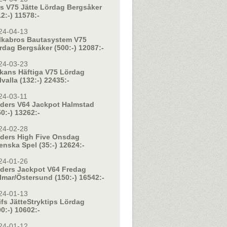
fs V75 Jätte Lördag Bergsåker
12:-) 11578:-
24-04-13
lkabros Bautasystem V75
rdag Bergsåker (500:-) 12087:-
24-03-23
kans Häftiga V75 Lördag
lvalla (132:-) 22435:-
24-03-11
ders V64 Jackpot Halmstad
50:-) 13262:-
24-02-28
ders High Five Onsdag
enska Spel (35:-) 12624:-
24-01-26
ders Jackpot V64 Fredag
lmar/Östersund (150:-) 16542:-
24-01-13
ifs JätteStryktips Lördag
00:-) 10602:-
24-01-12