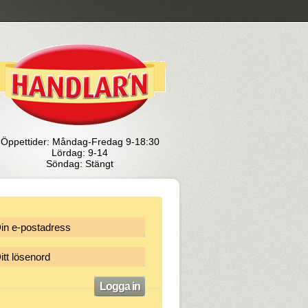
Öppettider: Måndag-Fredag 9-18:30
Lördag: 9-14
Söndag: Stängt