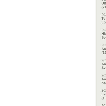
Ul
(2
20
To
Lö
20
Hå
So
20
An
(1
20
An
Sv
20
An
Ka
20
Le
(1
20