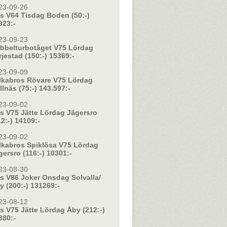
23-09-26
fs V64 Tisdag Boden (50:-)
923:-
23-09-23
bbelturbotåget V75 Lördag
rjestad (150:-) 15369:-
23-09-09
lkabros Rövare V75 Lördag
llnäs (75:-) 143.597:-
23-09-02
fs V75 Jätte Lördag Jägersro
12:-) 14109:-
23-09-02
lkabros Spiklösa V75 Lördag
gersro (116:-) 10301:-
23-08-30
fs V86 Joker Onsdag Solvalla/
y (200:-) 131269:-
23-08-12
fs V75 Jätte Lördag Åby (212:-)
380:-