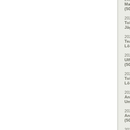
Ma
(5
20
To
Jä
20
Te
Lö
20
Ul
(5
20
To
Lö
20
An
Um
20
An
(5
20