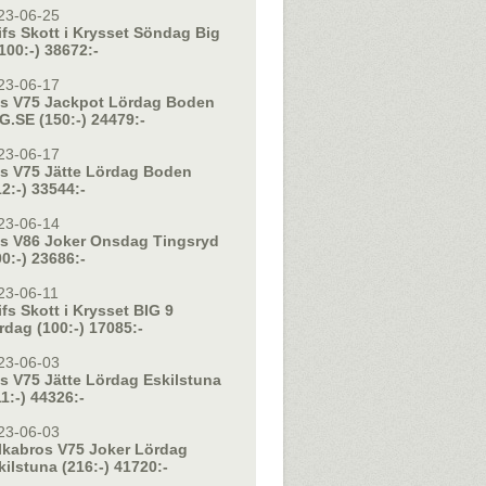
23-06-25
ifs Skott i Krysset Söndag Big
(100:-) 38672:-
23-06-17
fs V75 Jackpot Lördag Boden
G.SE (150:-) 24479:-
23-06-17
fs V75 Jätte Lördag Boden
12:-) 33544:-
23-06-14
fs V86 Joker Onsdag Tingsryd
00:-) 23686:-
23-06-11
ifs Skott i Krysset BIG 9
rdag (100:-) 17085:-
23-06-03
fs V75 Jätte Lördag Eskilstuna
11:-) 44326:-
23-06-03
lkabros V75 Joker Lördag
kilstuna (216:-) 41720:-