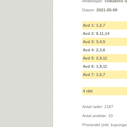
Andelsspel:
Tolkabros S
Datum:
2021-05-09
Avd 1: 1,2,7
Avd 2: 8,11,14
Avd 3: 3,4,5
Avd 4: 2,3,6
Avd 5: 2,9,11
Avd 6: 1,9,11
Avd 7: 1,5,7
4 rätt
Antal rader: 2187
Antal andelar: 10
Pris/andel (inkl. kupongav