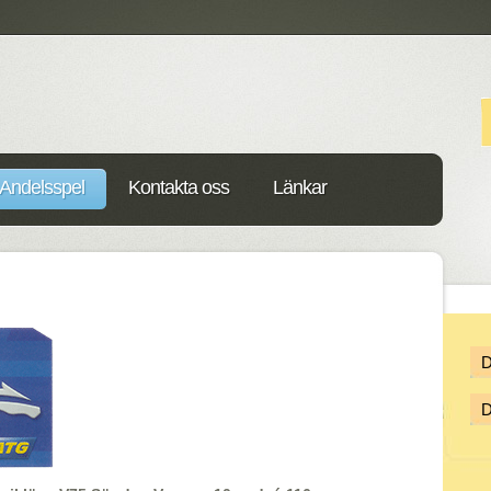
Andelsspel
Kontakta oss
Länkar