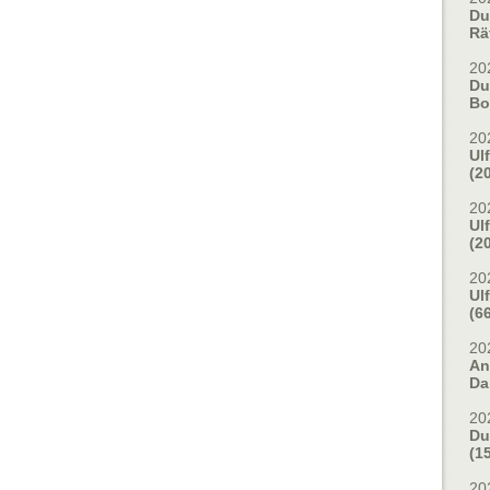
Du
Rä
20
Du
Bo
20
Ul
(2
20
Ul
(2
20
Ul
(6
20
An
Da
20
Du
(1
20