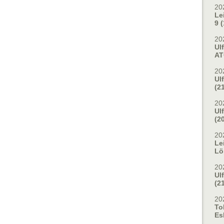
20
Le
9 
20
Ul
AT
20
Ul
(2
20
Ul
(2
20
Le
Lö
20
Ul
(2
20
To
Es