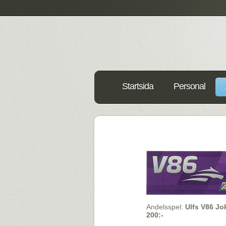
Startsida
Personal
Andelsspel:
Ulfs V86 Jo
200:-