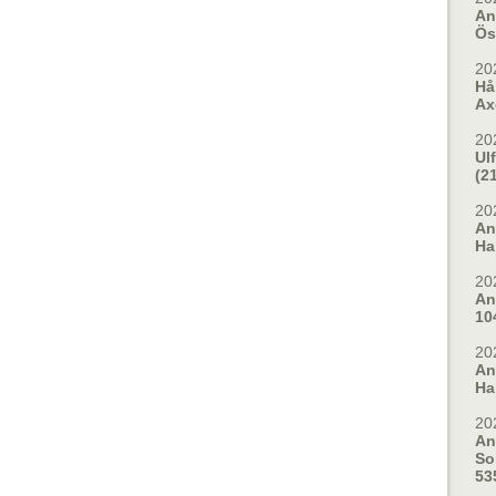
An
Ös
20
Hå
Ax
20
Ul
(2
20
An
Ha
20
An
10
20
An
Ha
20
An
So
53