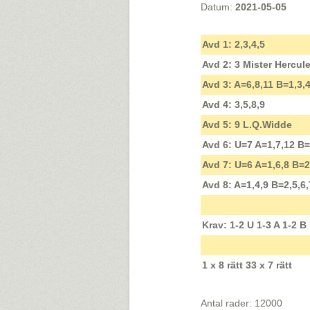
Datum:
2021-05-05
Avd 1: 2,3,4,5
Avd 2: 3 Mister Hercul
Avd 3: A=6,8,11 B=1,3,4
Avd 4: 3,5,8,9
Avd 5: 9 L.Q.Widde
Avd 6: U=7 A=1,7,12 B=2
Avd 7: U=6 A=1,6,8 B=2,
Avd 8: A=1,4,9 B=2,5,6,
Krav: 1-2 U 1-3 A 1-2 B
1 x 8 rätt 33 x 7 rätt
Antal rader: 12000