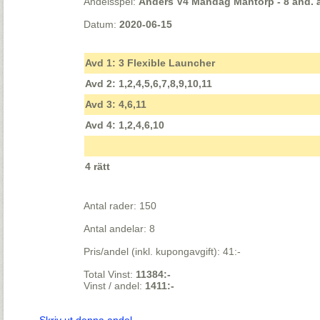
Andelsspel:
Anders V4 Måndag Mantorp - 8 and. á
Datum:
2020-06-15
Avd 1: 3 Flexible Launcher
Avd 2: 1,2,4,5,6,7,8,9,10,11
Avd 3: 4,6,11
Avd 4: 1,2,4,6,10
4 rätt
Antal rader: 150
Antal andelar: 8
Pris/andel (inkl. kupongavgift): 41:-
Total Vinst:
11384:-
Vinst / andel:
1411:-