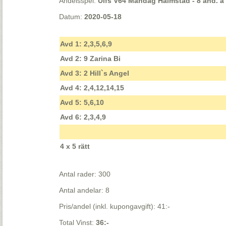
Andelsspel:
Ulfs V64 Måndag Halmstad - 8 and. á 
Datum:
2020-05-18
Avd 1: 2,3,5,6,9
Avd 2: 9 Zarina Bi
Avd 3: 2 Hill`s Angel
Avd 4: 2,4,12,14,15
Avd 5: 5,6,10
Avd 6: 2,3,4,9
4 x 5 rätt
Antal rader: 300
Antal andelar: 8
Pris/andel (inkl. kupongavgift): 41:-
Total Vinst:
36:-