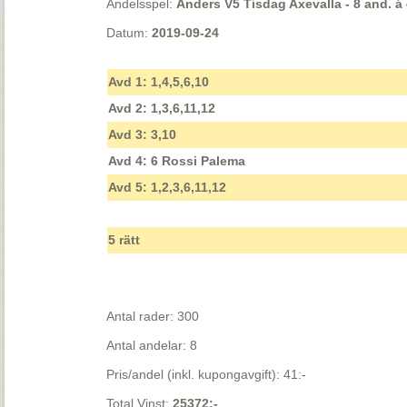
Andelsspel:
Anders V5 Tisdag Axevalla - 8 and. á 
Datum:
2019-09-24
Avd 1: 1,4,5,6,10
Avd 2: 1,3,6,11,12
Avd 3: 3,10
Avd 4: 6 Rossi Palema
Avd 5: 1,2,3,6,11,12
5 rätt
Antal rader: 300
Antal andelar: 8
Pris/andel (inkl. kupongavgift): 41:-
Total Vinst:
25372:-