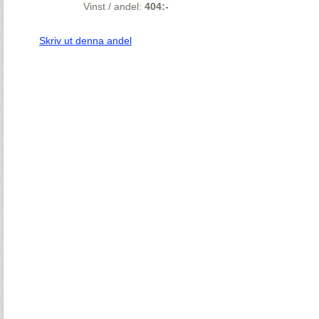
Vinst / andel:
404:-
Skriv ut denna andel