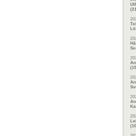
Ul
(2
20
To
Lö
20
Hå
So
20
An
(1
20
An
Sv
20
An
Ka
20
Le
(1
20