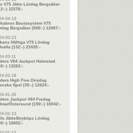
fs V75 Jätte Lördag Bergsåker
12:-) 11578:-
24-04-13
lkabros Bautasystem V75
rdag Bergsåker (500:-) 12087:-
24-03-23
kans Häftiga V75 Lördag
lvalla (132:-) 22435:-
24-03-11
ders V64 Jackpot Halmstad
50:-) 13262:-
24-02-28
ders High Five Onsdag
enska Spel (35:-) 12624:-
24-01-26
ders Jackpot V64 Fredag
lmar/Östersund (150:-) 16542:-
24-01-13
ifs JätteStryktips Lördag
00:-) 10602:-
24-01-12