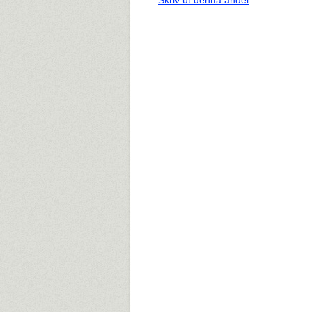
Skriv ut denna andel