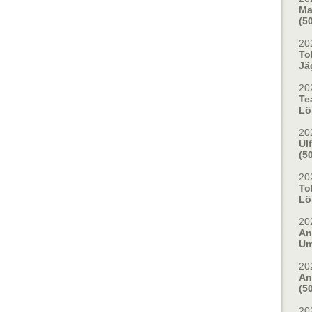
Ma
(5
20
To
Jä
20
Te
Lö
20
Ul
(5
20
To
Lö
20
An
Um
20
An
(5
20