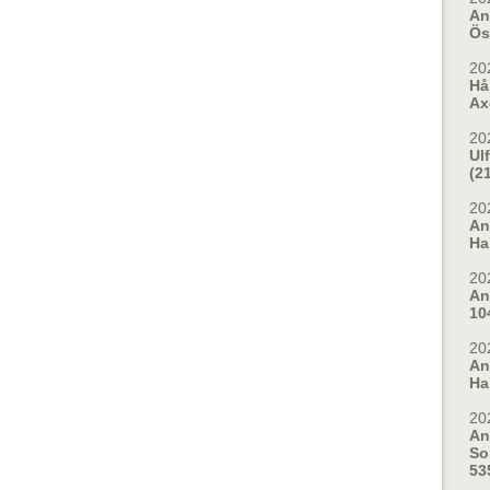
An
Ös
20
Hå
Ax
20
Ul
(2
20
An
Ha
20
An
10
20
An
Ha
20
An
So
53