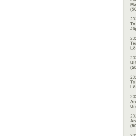
Ma
(5
20
To
Jä
20
Te
Lö
20
Ul
(5
20
To
Lö
20
An
Um
20
An
(5
20