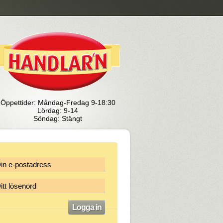
Öppettider: Måndag-Fredag 9-18:30
Lördag: 9-14
Söndag: Stängt