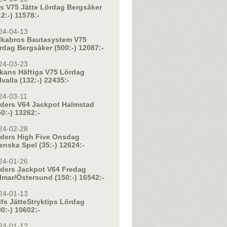
fs V75 Jätte Lördag Bergsåker
12:-) 11578:-
24-04-13
lkabros Bautasystem V75
rdag Bergsåker (500:-) 12087:-
24-03-23
kans Häftiga V75 Lördag
lvalla (132:-) 22435:-
24-03-11
ders V64 Jackpot Halmstad
50:-) 13262:-
24-02-28
ders High Five Onsdag
enska Spel (35:-) 12624:-
24-01-26
ders Jackpot V64 Fredag
lmar/Östersund (150:-) 16542:-
24-01-13
ifs JätteStryktips Lördag
00:-) 10602:-
24-01-12