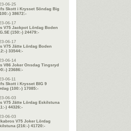
23-06-25
ifs Skott i Krysset Söndag Big
(100:-) 38672:-
23-06-17
fs V75 Jackpot Lördag Boden
G.SE (150:-) 24479:-
23-06-17
fs V75 Jätte Lördag Boden
12:-) 33544:-
23-06-14
fs V86 Joker Onsdag Tingsryd
00:-) 23686:-
23-06-11
ifs Skott i Krysset BIG 9
rdag (100:-) 17085:-
23-06-03
fs V75 Jätte Lördag Eskilstuna
11:-) 44326:-
23-06-03
lkabros V75 Joker Lördag
kilstuna (216:-) 41720:-