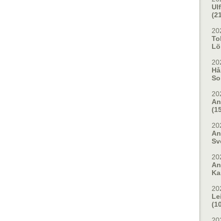
Ul
(2
20
To
Lö
20
Hå
So
20
An
(1
20
An
Sv
20
An
Ka
20
Le
(1
20