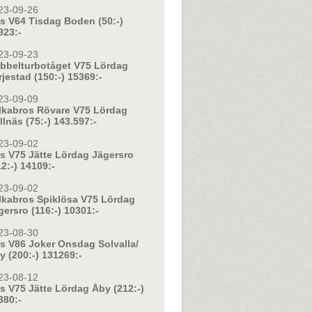
23-09-26
fs V64 Tisdag Boden (50:-)
923:-
23-09-23
bbelturbotåget V75 Lördag
rjestad (150:-) 15369:-
23-09-09
lkabros Rövare V75 Lördag
llnäs (75:-) 143.597:-
23-09-02
fs V75 Jätte Lördag Jägersro
12:-) 14109:-
23-09-02
lkabros Spiklösa V75 Lördag
gersro (116:-) 10301:-
23-08-30
fs V86 Joker Onsdag Solvalla/
y (200:-) 131269:-
23-08-12
fs V75 Jätte Lördag Åby (212:-)
380:-