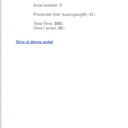
Antal andelar: 8
Pris/andel (inkl. kupongavgift): 41:-
Total Vinst:
355:-
Vinst / andel:
42:-
Skriv ut denna andel