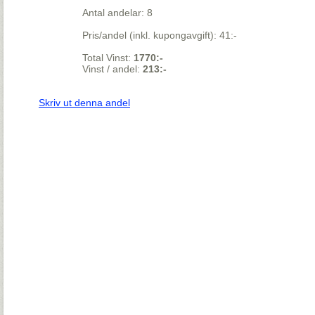
Antal andelar: 8
Pris/andel (inkl. kupongavgift): 41:-
Total Vinst:
1770:-
Vinst / andel:
213:-
Skriv ut denna andel