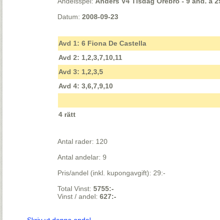
Andelsspel:
Anders V4 Tisdag Örebro - 9 and. á 2
Datum:
2008-09-23
Avd 1: 6 Fiona De Castella
Avd 2: 1,2,3,7,10,11
Avd 3: 1,2,3,5
Avd 4: 3,6,7,9,10
4 rätt
Antal rader: 120
Antal andelar: 9
Pris/andel (inkl. kupongavgift): 29:-
Total Vinst:
5755:-
Vinst / andel:
627:-