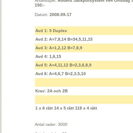
Andelsspel:
Anders Jackpotsystem V64 Onsdag So
150:-
Datum:
2008-09-17
Avd 1: 5 Duplex
Avd 2: A=7,8,14 B=34,5,11,15
Avd 3: A=1,2,12 B=7,8,9
Avd 4: 1,6,15
Avd 5: A=4,11,12 B=2,3,6,8,9
Avd 6: A=4,6,7 B=2,3,5,10
Krav: 2A och 2B
1 x 6 rätt 14 x 5 rätt 118 x 4 rätt
Antal rader: 3000