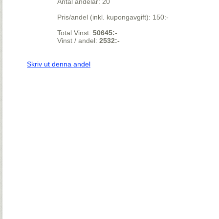
Antal andelar: 20
Pris/andel (inkl. kupongavgift): 150:-
Total Vinst:
50645:-
Vinst / andel:
2532:-
Skriv ut denna andel