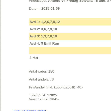
Andelsspel:
Anders V4 Fredag Solvalla - 8 and. á 
Datum:
2015-01-09
Avd 1: 1,2,6,7,8,12
Avd 2: 3,6,7,9,10
Avd 3: 1,3,7,8,10
Avd 4: 9 Emil Run
4 rätt
Antal rader: 150
Antal andelar: 8
Pris/andel (inkl. kupongavgift): 40:-
Total Vinst:
1702:-
Vinst / andel:
204:-