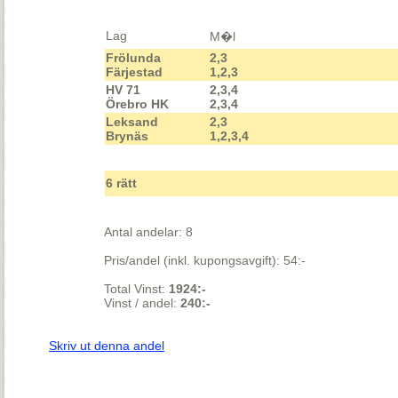
Lag
M�l
Frölunda
2,3
Färjestad
1,2,3
HV 71
2,3,4
Örebro HK
2,3,4
Leksand
2,3
Brynäs
1,2,3,4
6 rätt
Antal andelar: 8
Pris/andel (inkl. kupongsavgift): 54:-
Total Vinst:
1924:-
Vinst / andel:
240:-
Skriv ut denna andel