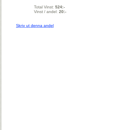
Total Vinst:
524:-
Vinst / andel:
20:-
Skriv ut denna andel