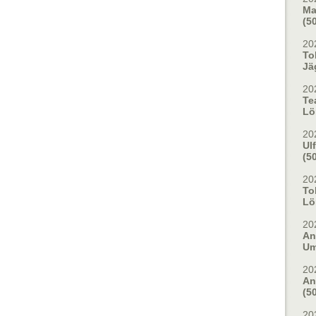
Ma
(5
20
To
Jä
20
Te
Lö
20
Ul
(5
20
To
Lö
20
An
Um
20
An
(5
20