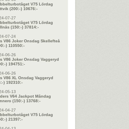
bbelturbotåget V75 Lördag
ttvik (200:-) 10676:-
24-07-27
bbelturbotåget V75 Lördag
llnäs (150:-) 37814:-
24-07-24
fs V86 Joker Onsdag Skellefteå
00:-) 110550:-
24-06-26
fs V86 Joker Onsdag Vaggeryd
00:-) 194751:-
24-06-26
fs V86 XL Onsdag Vaggeryd
6:-) 192310:-
24-05-13
ders V64 Jackpot Måndag
nnero (150:-) 13768:-
24-04-27
bbelturbotåget V75 Lördag
50:-) 21397:-
24-04-13