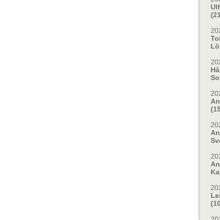
Ul
(2
20
To
Lö
20
Hå
So
20
An
(1
20
An
Sv
20
An
Ka
20
Le
(1
20