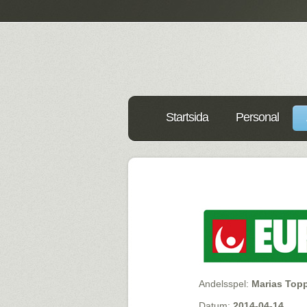
Startsida
Personal
Andelsspel:
Marias Topp
Datum:
2014-04-14