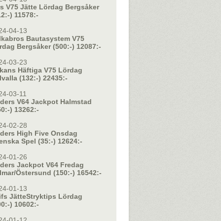
fs V75 Jätte Lördag Bergsåker
12:-) 11578:-
24-04-13
lkabros Bautasystem V75
rdag Bergsåker (500:-) 12087:-
24-03-23
kans Häftiga V75 Lördag
lvalla (132:-) 22435:-
24-03-11
ders V64 Jackpot Halmstad
50:-) 13262:-
24-02-28
ders High Five Onsdag
enska Spel (35:-) 12624:-
24-01-26
ders Jackpot V64 Fredag
lmar/Östersund (150:-) 16542:-
24-01-13
ifs JätteStryktips Lördag
00:-) 10602:-
24-01-12