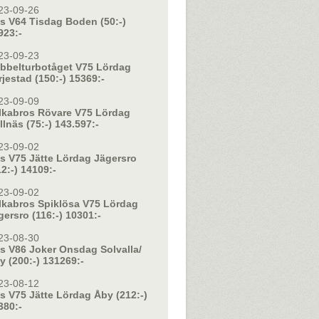
23-09-26
fs V64 Tisdag Boden (50:-)
923:-
23-09-23
bbelturbotåget V75 Lördag
rjestad (150:-) 15369:-
23-09-09
lkabros Rövare V75 Lördag
llnäs (75:-) 143.597:-
23-09-02
fs V75 Jätte Lördag Jägersro
12:-) 14109:-
23-09-02
lkabros Spiklösa V75 Lördag
gersro (116:-) 10301:-
23-08-30
fs V86 Joker Onsdag Solvalla/
y (200:-) 131269:-
23-08-12
fs V75 Jätte Lördag Åby (212:-)
380:-