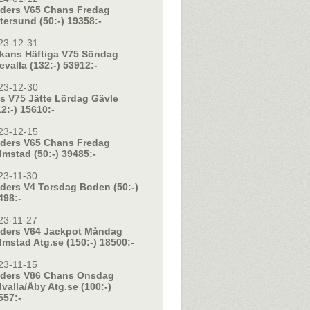
ders V65 Chans Fredag
tersund (50:-) 19358:-
23-12-31
kans Häftiga V75 Söndag
evalla (132:-) 53912:-
23-12-30
fs V75 Jätte Lördag Gävle
12:-) 15610:-
23-12-15
ders V65 Chans Fredag
lmstad (50:-) 39485:-
23-11-30
ders V4 Torsdag Boden (50:-)
498:-
23-11-27
ders V64 Jackpot Måndag
lmstad Atg.se (150:-) 18500:-
23-11-15
ders V86 Chans Onsdag
lvalla/Åby Atg.se (100:-)
557:-