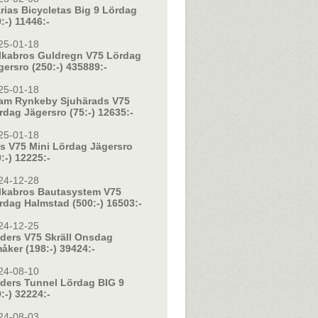
rias Bicycletas Big 9 Lördag
0:-) 11446:-
25-01-18
lkabros Guldregn V75 Lördag
gersro (250:-) 435889:-
25-01-18
am Rynkeby Sjuhärads V75
rdag Jägersro (75:-) 12635:-
25-01-18
fs V75 Mini Lördag Jägersro
0:-) 12225:-
24-12-28
lkabros Bautasystem V75
rdag Halmstad (500:-) 16503:-
24-12-25
ders V75 Skräll Onsdag
åker (198:-) 39424:-
24-08-10
ders Tunnel Lördag BIG 9
0:-) 32224:-
24-08-03