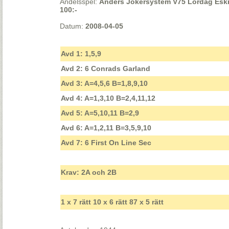
Andelsspel:
Anders Jokersystem V75 Lördag Eskil
100:-
Datum:
2008-04-05
Avd 1: 1,5,9
Avd 2: 6 Conrads Garland
Avd 3: A=4,5,6 B=1,8,9,10
Avd 4: A=1,3,10 B=2,4,11,12
Avd 5: A=5,10,11 B=2,9
Avd 6: A=1,2,11 B=3,5,9,10
Avd 7: 6 First On Line Sec
Krav: 2A och 2B
1 x 7 rätt 10 x 6 rätt 87 x 5 rätt