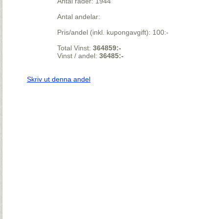
Antal rader: 1944
Antal andelar:
Pris/andel (inkl. kupongavgift): 100:-
Total Vinst:
364859:-
Vinst / andel:
36485:-
Skriv ut denna andel