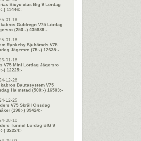
rias Bicycletas Big 9 Lördag
0:-) 11446:-
25-01-18
lkabros Guldregn V75 Lördag
gersro (250:-) 435889:-
25-01-18
am Rynkeby Sjuhärads V75
rdag Jägersro (75:-) 12635:-
25-01-18
fs V75 Mini Lördag Jägersro
0:-) 12225:-
24-12-28
lkabros Bautasystem V75
rdag Halmstad (500:-) 16503:-
24-12-25
ders V75 Skräll Onsdag
åker (198:-) 39424:-
24-08-10
ders Tunnel Lördag BIG 9
0:-) 32224:-
24-08-03