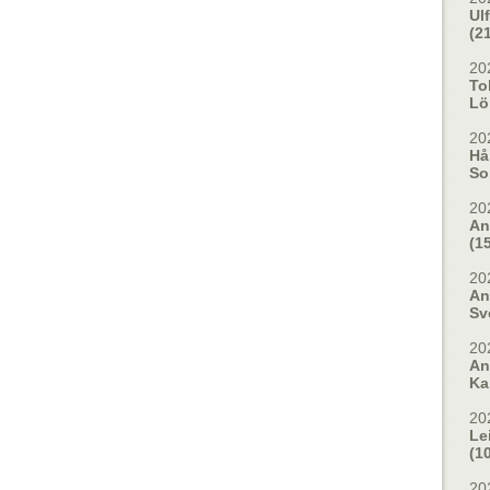
Ul
(2
20
To
Lö
20
Hå
So
20
An
(1
20
An
Sv
20
An
Ka
20
Le
(1
20