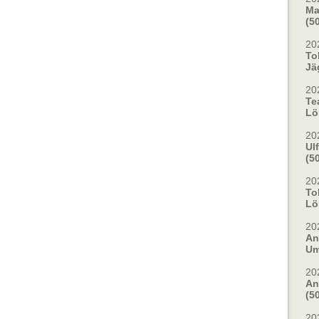
Ma
(5
20
To
Jä
20
Te
Lö
20
Ul
(5
20
To
Lö
20
An
Um
20
An
(5
20