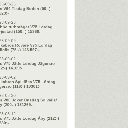
23-09-26
fs V64 Tisdag Boden (50:-)
923:-
23-09-23
bbelturbotåget V75 Lördag
rjestad (150:-) 15369:-
23-09-09
lkabros Rövare V75 Lördag
llnäs (75:-) 143.597:-
23-09-02
fs V75 Jätte Lördag Jägersro
12:-) 14109:-
23-09-02
lkabros Spiklösa V75 Lördag
gersro (116:-) 10301:-
23-08-30
fs V86 Joker Onsdag Solvalla/
y (200:-) 131269:-
23-08-12
fs V75 Jätte Lördag Åby (212:-)
380:-