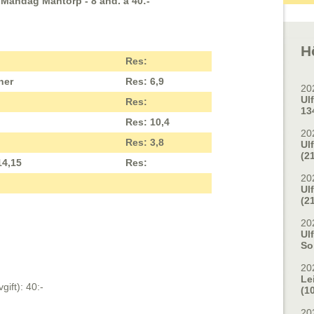
Måndag Mantorp - 8 and. á 40:-
H
Res:
her
Res: 6,9
20
Ul
Res:
13
Res: 10,4
20
Res: 3,8
Ul
(2
14,15
Res:
20
Ul
(2
20
Ul
So
20
Le
gift): 40:-
(1
20