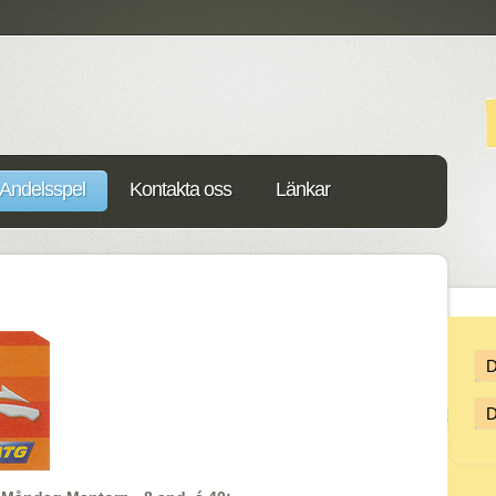
Andelsspel
Kontakta oss
Länkar