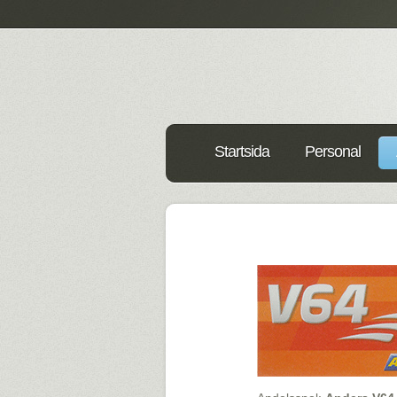
Startsida
Personal