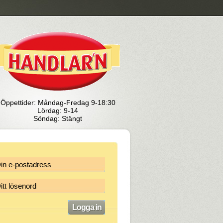
Öppettider: Måndag-Fredag 9-18:30
Lördag: 9-14
Söndag: Stängt