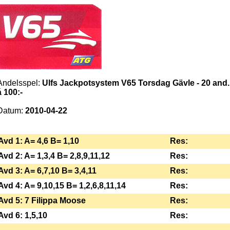
Andelsspel:
Ulfs Jackpotsystem V65 Torsdag Gävle - 20 and.
á 100:-
Datum:
2010-04-22
Avd 1: A= 4,6 B= 1,10
Res:
Avd 2: A= 1,3,4 B= 2,8,9,11,12
Res:
Avd 3: A= 6,7,10 B= 3,4,11
Res:
Avd 4: A= 9,10,15 B= 1,2,6,8,11,14
Res:
Avd 5: 7 Filippa Moose
Res:
Avd 6: 1,5,10
Res: