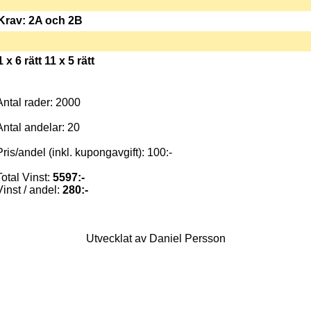
Krav: 2A och 2B
1 x 6 rätt 11 x 5 rätt
Antal rader: 2000
Antal andelar: 20
Pris/andel (inkl. kupongavgift): 100:-
Total Vinst:
5597:-
Vinst / andel:
280:-
Utvecklat av Daniel Persson