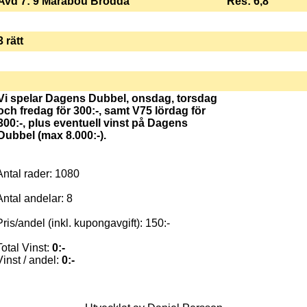
Avd 7: 9 Marabou Brodda
Res: 6,8
3 rätt
Vi spelar Dagens Dubbel, onsdag, torsdag
och fredag för 300:-, samt V75 lördag för
300:-, plus eventuell vinst på Dagens
Dubbel (max 8.000:-).
Antal rader: 1080
Antal andelar: 8
Pris/andel (inkl. kupongavgift): 150:-
Total Vinst:
0:-
Vinst / andel:
0:-