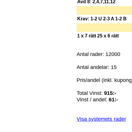
Avd 8: 2,4,7,11,12
Krav: 1-2 U 2-3 A 1-2 B
1 x 7 rätt 25 x 6 rätt
Antal rader: 12000
Antal andelar: 15
Pris/andel (inkl. kupong
Total Vinst:
915:-
Vinst / andel:
61:-
Visa systemets rader