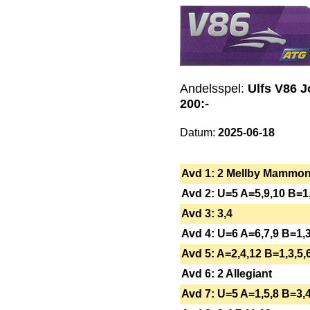
Andelsspel:
Ulfs V86 J
200:-
Datum:
2025-06-18
Avd 1: 2 Mellby Mammo
Avd 2: U=5 A=5,9,10 B=1,
Avd 3: 3,4
Avd 4: U=6 A=6,7,9 B=1,3
Avd 5: A=2,4,12 B=1,3,5,
Avd 6: 2 Allegiant
Avd 7: U=5 A=1,5,8 B=3,4