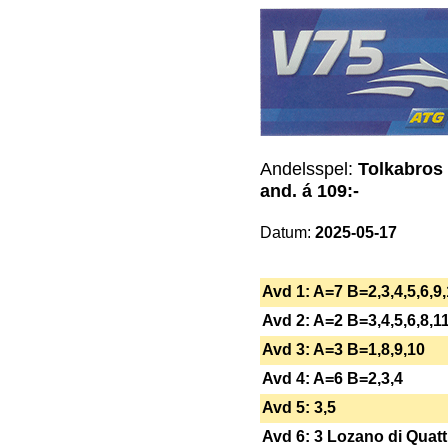
Andelsspel:
Tolkabros 
and. á 109:-
Datum:
2025-05-17
Avd 1: A=7 B=2,3,4,5,6,9
Avd 2: A=2 B=3,4,5,6,8,1
Avd 3: A=3 B=1,8,9,10
Avd 4: A=6 B=2,3,4
Avd 5: 3,5
Avd 6: 3 Lozano di Quatt