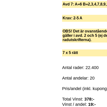
Avd 7: A=6 B=2,3,4,7,8,9
Krav: 2-5 A
OBS! Det är ovanståend
gäller i avd. 2 och 5 (ej d
radutskrifterna).
7 x 5 rätt
Antal rader: 22.400
Antal andelar: 20
Pris/andel (inkl. kupong
Total Vinst:
378:-
Vinst / andel:
19:-