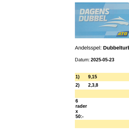
Andelsspel:
Dubbelturb
Datum:
2025-05-23
1)
9,15
2)
2,3,8
6
rader
x
50:-