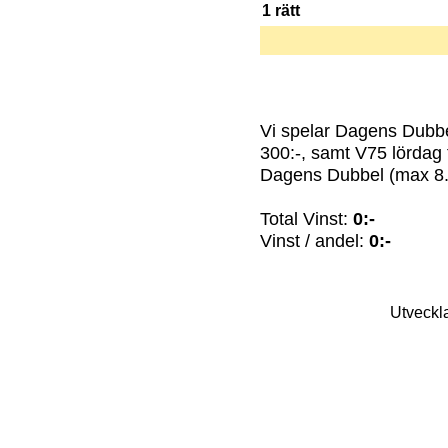
1 rätt
Vi spelar Dagens Dubbe
300:-, samt V75 lördag f
Dagens Dubbel (max 8.
Total Vinst:
0:-
Vinst / andel:
0:-
Utveckl