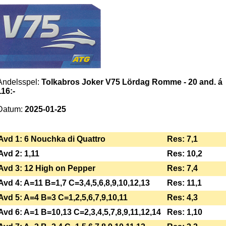
Andelsspel:
Tolkabros Joker V75 Lördag Romme - 20 and. á
116:-
Datum:
2025-01-25
Avd 1: 6 Nouchka di Quattro
Res: 7,1
Avd 2: 1,11
Res: 10,2
Avd 3: 12 High on Pepper
Res: 7,4
Avd 4: A=11 B=1,7 C=3,4,5,6,8,9,10,12,13
Res: 11,1
Avd 5: A=4 B=3 C=1,2,5,6,7,9,10,11
Res: 4,3
Avd 6: A=1 B=10,13 C=2,3,4,5,7,8,9,11,12,14
Res: 1,10