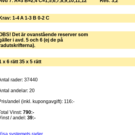
Avd 7: A=3 B=2,4 C=1,5,6,7,8,9,10,11,12
Res: 3,2
Krav: 1-4 A 1-3 B 0-2 C
OBS! Det är ovanstående reserver som
gäller i avd. 5 och 6 (ej de på
radutskrifterna).
1 x 6 rätt 35 x 5 rätt
Antal rader: 37440
Antal andelar: 20
Pris/andel (inkl. kupongavgift): 116:-
Total Vinst:
790:-
Vinst / andel:
39:-
Visa systemets rader