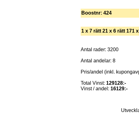
Boostnr: 424
1 x 7 rätt 21 x 6 rätt 171 x
Antal rader: 3200
Antal andelar: 8
Pris/andel (inkl. kupongavgi
Total Vinst:
129128:-
Vinst / andel:
16129:-
Utveckl