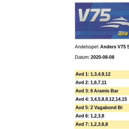
Andelsspel:
Anders V75 Sk
Datum:
2020-08-08
Avd 1: 1,3,4,9,12
Avd 2: 1,6,7,11
Avd 3: 6 Aramis Bar
Avd 4: 3,4,5,8,9,12,14,15
Avd 5: 2 Vagabond Bi
Avd 6: 1,2,3,8
Avd 7: 1,2,3,6,8