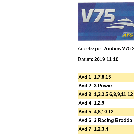
Andelsspel:
Anders V75 S
Datum:
2019-11-10
Avd 1: 1,7,8,15
Avd 2: 3 Power
Avd 3: 1,2,3,5,6,8,9,11,12
Avd 4: 1,2,9
Avd 5: 4,8,10,12
Avd 6: 3 Racing Brodda
Avd 7: 1,2,3,4