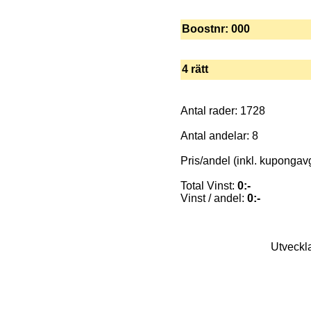
Boostnr: 000
4 rätt
Antal rader: 1728
Antal andelar: 8
Pris/andel (inkl. kupongavgi
Total Vinst:
0:-
Vinst / andel:
0:-
Utveckl