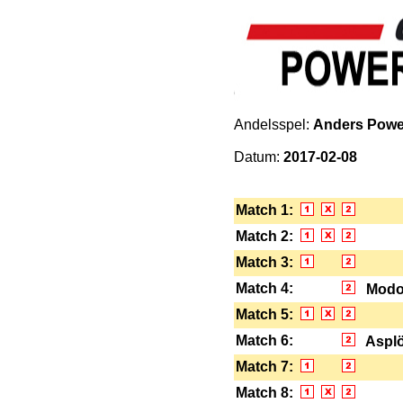
Andelsspel:
Anders Power
Datum:
2017-02-08
Match 1:
Match 2:
Match 3:
Match 4:
Mod
Match 5:
Match 6:
Asplö
Match 7:
Match 8: