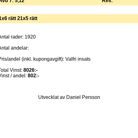
Avd 7: 5,12
Res:
1x6 rätt 21x5 rätt
Antal rader: 1920
Antal andelar:
Pris/andel (inkl. kupongavgift): Valfri insats
Total Vinst:
8026:-
Vinst / andel:
802:-
Utvecklat av Daniel Persson