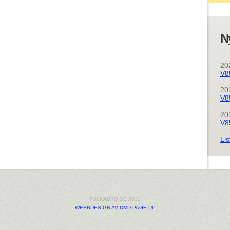
N
20
V8
20
V8
20
V8
Lis
TOLKABRO.SE 2012
WEBBDESIGN AV DMD PAGE-UP