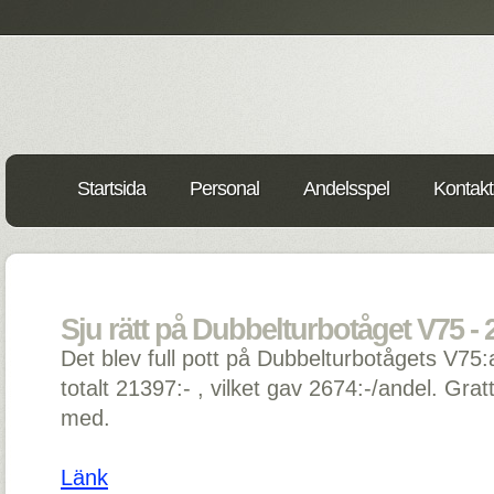
Startsida
Personal
Andelsspel
Kontakt
Sju rätt på Dubbelturbotåget V75 - 
Det blev full pott på Dubbelturbotågets V75:a
totalt 21397:- , vilket gav 2674:-/andel. Grat
med.
Länk