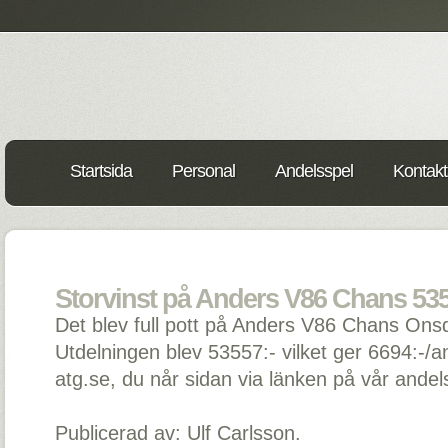
Startsida
Personal
Andelsspel
Kontakt
Storvinst på Anders V86 Chans 5355
Det blev full pott på Anders V86 Chans Onsd
Utdelningen blev 53557:- vilket ger 6694:-/a
atg.se, du når sidan via länken på vår andel
Publicerad av: Ulf Carlsson.