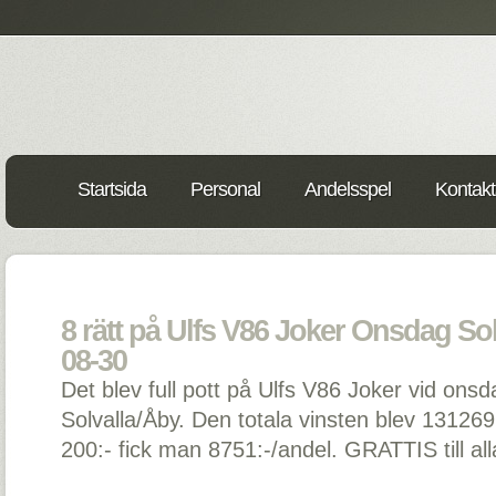
Startsida
Personal
Andelsspel
Kontakt
8 rätt på Ulfs V86 Joker Onsdag Sol
08-30
Det blev full pott på Ulfs V86 Joker vid ons
Solvalla/Åby. Den totala vinsten blev 131269
200:- fick man 8751:-/andel. GRATTIS till a