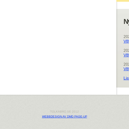
N
20
V8
20
V8
20
V8
Lis
TOLKABRO.SE 2012
WEBBDESIGN AV DMD PAGE-UP