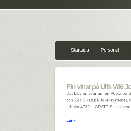
Startsida
Personal
Fin vinst på Ulfs V86 Jo
Det blev en svårfunnen V86:a på Solv
och 22 x 6 rätt på Jokersystemet, t
tillbaka 4732:-. GRATTIS till alla 
Länk