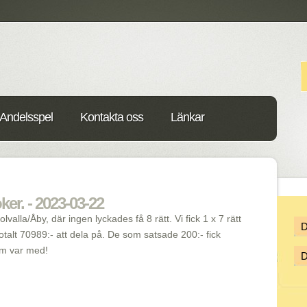
Andelsspel
Kontakta oss
Länkar
ker. - 2023-03-22
alla/Åby, där ingen lyckades få 8 rätt. Vi fick 1 x 7 rätt
otalt 70989:- att dela på. De som satsade 200:- fick
som var med!