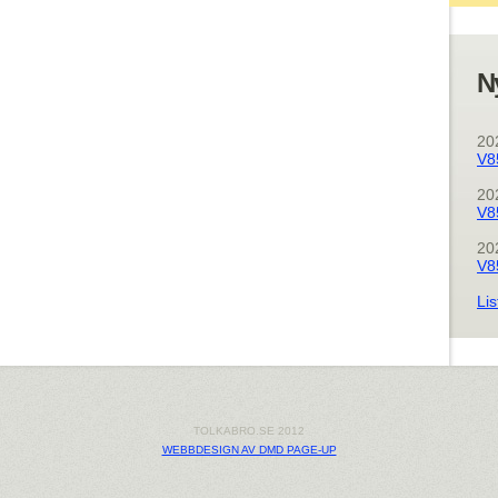
N
20
V8
20
V8
20
V8
Lis
TOLKABRO.SE 2012
WEBBDESIGN AV DMD PAGE-UP