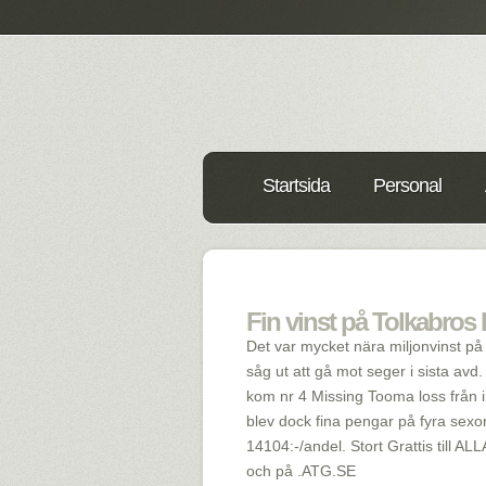
Startsida
Personal
Fin vinst på Tolkabros
Det var mycket nära miljonvinst p
såg ut att gå mot seger i sista avd.
kom nr 4 Missing Tooma loss från ins
blev dock fina pengar på fyra sexo
14104:-/andel. Stort Grattis till AL
och på .ATG.SE