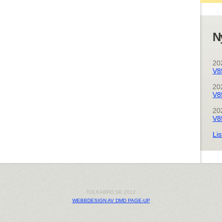
N
20
V8
20
V8
20
V8
Lis
TOLKABRO.SE 2012
WEBBDESIGN AV DMD PAGE-UP