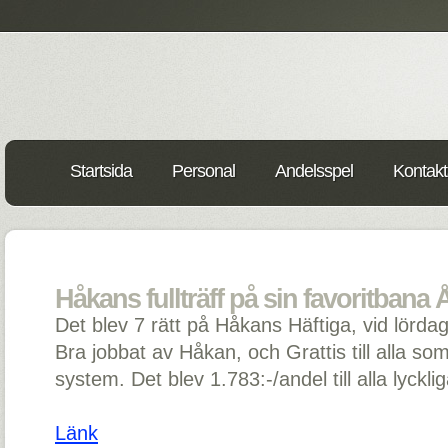
Startsida
Personal
Andelsspel
Kontakt
Håkans fullträff på sin favoritbana 
Det blev 7 rätt på Håkans Häftiga, vid lörda
Bra jobbat av Håkan, och Grattis till alla so
system. Det blev 1.783:-/andel till alla lyckli
Länk