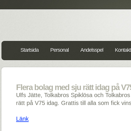
Startsida
Personal
Andelsspel
Kontakt
Flera bolag med sju rätt idag på V75
Ulfs Jätte, Tolkabros Spiklösa och Tolkabros
rätt på V75 idag. Grattis till alla som fick vins
Länk