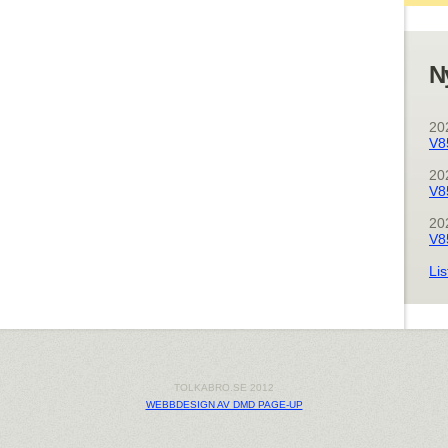
N
20
V8
20
V8
20
V8
Lis
TOLKABRO.SE 2012
WEBBDESIGN AV DMD PAGE-UP