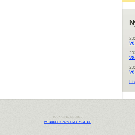
N
20
V8
20
V8
20
V8
Lis
TOLKABRO.SE 2012
WEBBDESIGN AV DMD PAGE-UP