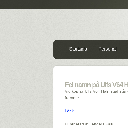
Startsida
Personal
Fel namn på Ulfs V64 H
Vid köp av Ulfs V64 Halmstad står 
framme.
Länk
Publicerad av: Anders Falk.