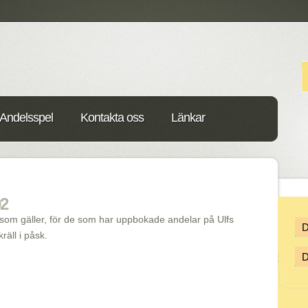
Andelsspel
Kontakta oss
Länkar
02
m gäller, för de som har uppbokade andelar på Ulfs
äll i påsk.