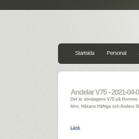
Startsida
Personal
Andelar V75 - 2021-04-
Det är söndagens V75 på Romme so
Mini, Håkans Häftiga och Anders Skr
Länk