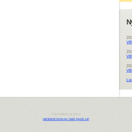
N
20
V8
20
V8
20
V8
Lis
TOLKABRO.SE 2012
WEBBDESIGN AV DMD PAGE-UP